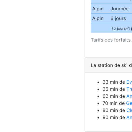
Alpin
Journée
Alpin
6 jours
(5 jours+1 
Tarifs des forfai
La station de ski 
33 min de
Ev
35 min de
Th
62 min de
A
70 min de
Ge
80 min de
Cl
90 min de
An