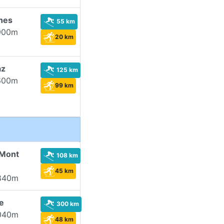
hes
55 km
900m
20 km
az
125 km
600m
99 km
Mont
108 km
45 km
840m
e
300 km
040m
48 km