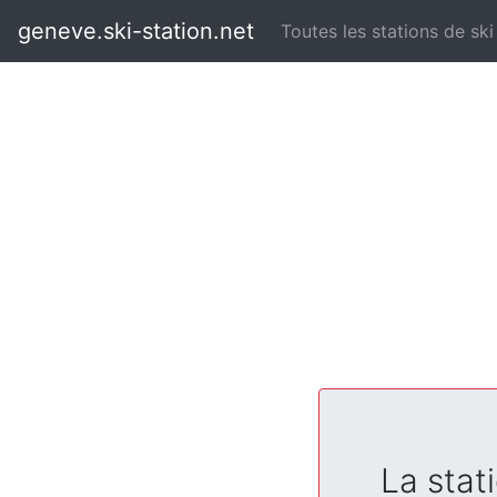
geneve.ski-station.net
Toutes les stations de ski
La stati