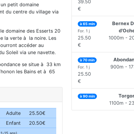
39.50
c un petit domaine
€
t du centre du village via
Bernex D
à 65 min
d'Och
 le domaine des Esserts 20
For. 1 j
25.50
1000m - 2
e la verte à la noire. Les
€
pourront accéder au
u Soleil via une navette.
Abonda
à 70 min
Abondance se situe à 33 km
900m - 1
For. 1 j
honon les Bains et à 65
25.50
€
Torgo
à 90 min
1100m - 2
Adulte
25.50€
Enfant
20.50€
11-15 ans)