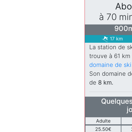
Abo
à 70 mi
900m
17 km
La station de s
trouve à 61 k
domaine de ski
Son domaine de
de
8 km.
Quelques 
j
Adulte
25.50€