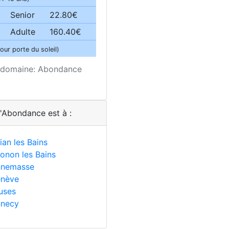
Senior
22.80€
Adulte
160.40€
jour porte du soleil)
ts domaine: Abondance
d'Abondance est à :
ian les Bains
onon les Bains
nnemasse
nève
uses
necy