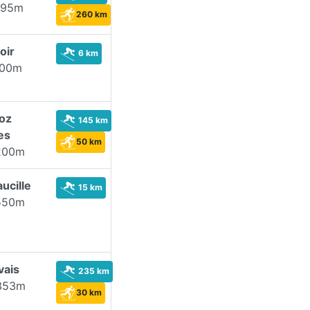
495m
260 km
oir
6 km
600m
roz
145 km
es
50 km
200m
ucille
15 km
550m
vais
235 km
353m
30 km