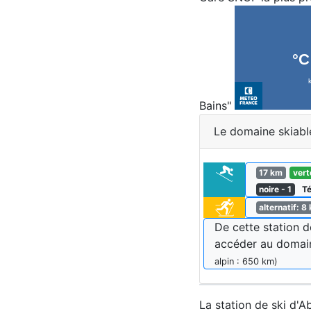
Bains"
Le domaine skiab
17 km
vert
noire - 1
Té
alternatif: 8
De cette station 
accéder au doma
alpin : 650 km)
La station de ski d'