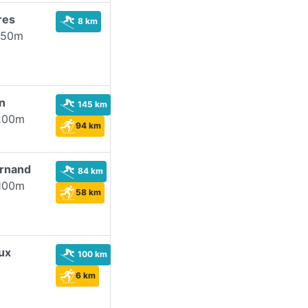
res
8 km
150m
n
145 km
200m
94 km
ornand
84 km
100m
58 km
ux
100 km
6 km