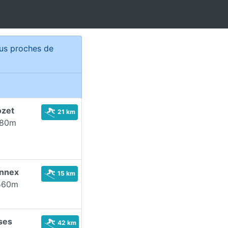
lus proches de
ozet
21 km
680m
nnex
15 km
560m
ses
42 km