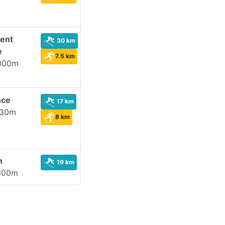
ent
30 km
e
7.5 km
000m
nce
17 km
730m
8 km
n
19 km
300m