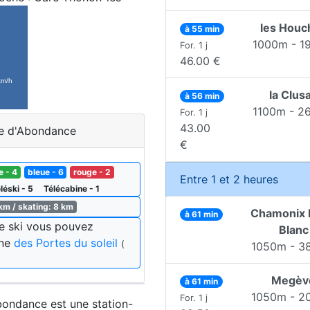
les Houc
à 55 min
1000m - 1
For. 1 j
46.00 €
la Clus
à 56 min
1100m - 2
For. 1 j
43.00
le d'Abondance
€
e - 4
bleue - 6
rouge - 2
Entre 1 et 2 heures
léski - 5
Télécabine - 1
 km / skating: 8 km
Chamonix 
à 61 min
de ski vous pouvez
Blanc
ine
des Portes du soleil
(
1050m - 3
Megèv
à 61 min
1050m - 2
For. 1 j
Abondance est une station-