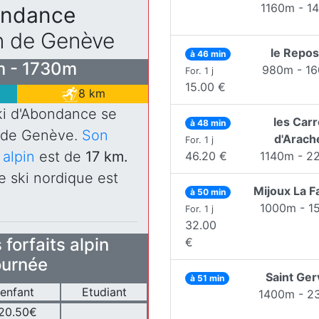
1160m - 1
ndance
n de Genève
le Repos
à 46 min
 - 1730m
980m - 1
For. 1 j
15.00 €
8 km
ki d'Abondance se
les Car
à 48 min
m de Genève.
Son
d'Arach
For. 1 j
 alpin
est de
17 km.
46.20 €
1140m - 2
 ski nordique est
Mijoux La Fa
à 50 min
1000m - 1
For. 1 j
32.00
forfaits alpin
€
ournée
Saint Ger
à 51 min
enfant
Etudiant
1400m - 2
20.50€