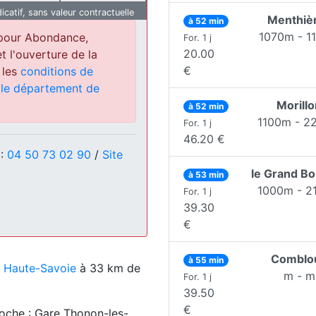
dicatif, sans valeur contractuelle
Menthiè
à 52 min
1070m - 1
 pour Abondance,
For. 1 j
20.00
et l'ouverture de la
€
 les
conditions de
s le département de
Morillo
à 52 min
1100m - 2
For. 1 j
46.20 €
 :
04 50 73 02 90
/
Site
le Grand B
à 53 min
1000m - 2
For. 1 j
39.30
€
Comblo
à 55 min
e
Haute-Savoie
à 33 km de
m - m
For. 1 j
39.50
€
oche : Gare Thonon-les-