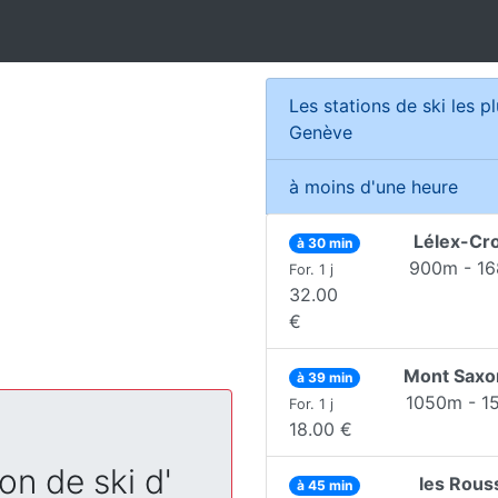
Les stations de ski les p
Genève
à moins d'une heure
Lélex-Cr
à 30 min
900m - 1
For. 1 j
32.00
€
Mont Saxo
à 39 min
1050m - 1
For. 1 j
18.00 €
on de ski d'
les Rous
à 45 min