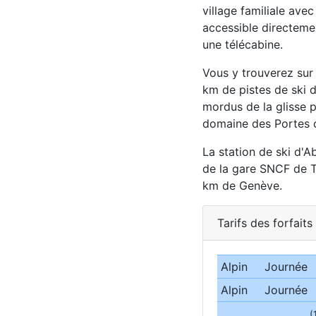
village familiale ave
accessible directemen
une télécabine.
Vous y trouverez sur
km de pistes de ski d
mordus de la glisse 
domaine des Portes d
La station de ski d'
de la gare SNCF de T
km de Genève.
Tarifs des forfaits
Alpin
Journée
Alpin
Journée
(